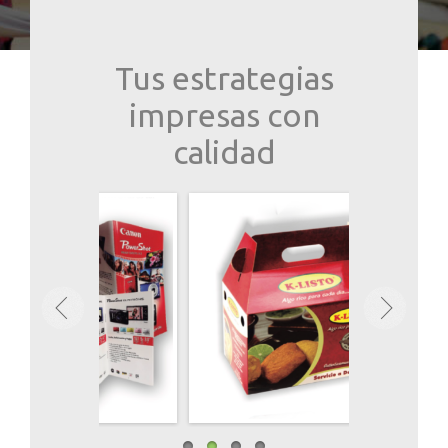
Tus estrategias
impresas con
calidad
s Carousel Free Version