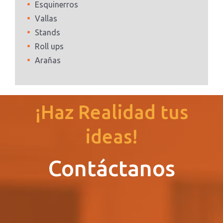
Esquinerros
Vallas
Stands
Roll ups
Arañas
¡Haz Realidad tus
ideas!
Contáctanos